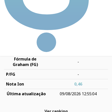
-61,43%
anos
ROIC
-7,54
Dívida Líquida /
0,61
EBIT
Preço-teto (PT)
R$ 8,89
P/PT
0,80
Fórmula de
-
Graham (FG)
P/FG
-
Nota Ion
0,46
Última atualização
09/08/2026 12:55:04
Ver ranking