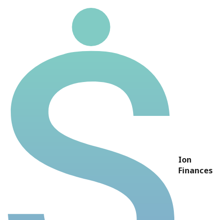
USIM5
Ticker
USIM5
Usinas Siderúrgicas de
Nome
Minas Gerais
Preço
R$ 7,15
P/L
-3,86
Ion
P/VP
0,43
Finances
DY
37,30%
Dividendos 5 anos
R$ 2,67
Rentabilidade 5