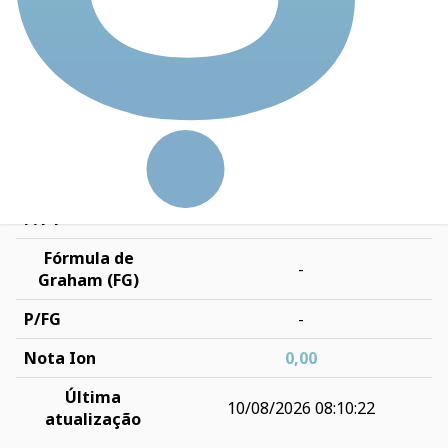
Rentabilidade 5
-
anos
ROIC
-66,88
Dívida Líquida /
-0,10
EBIT
Preço-teto (PT)
-
P/PT
-
Fórmula de
-
Graham (FG)
P/FG
-
Nota Ion
0,00
Última
10/08/2026 08:10:22
atualização