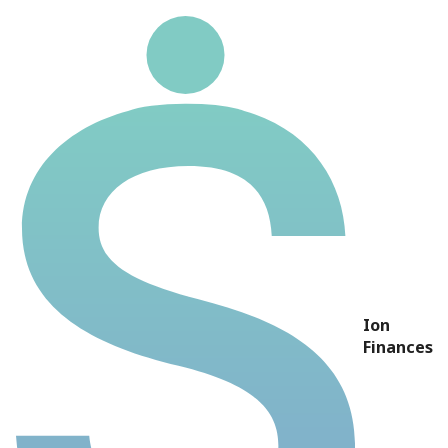
OBTC3
Ticker
OBTC3
ORANJEBTC S.A. - EDUCAÇÃO E
Nome
INVESTIMENTO
Preço
R$ 6,42
P/L
0,00
Ion
P/VP
0,00
Finances
DY
-
Dividendos 5
-
anos