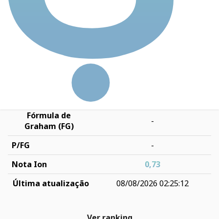
-65,18%
anos
ROIC
2,10
Dívida Líquida /
15,00
EBIT
Preço-teto (PT)
R$ 3,45
P/PT
1,29
Fórmula de
-
Graham (FG)
P/FG
-
Nota Ion
0,73
Última atualização
08/08/2026 02:25:12
Ver ranking