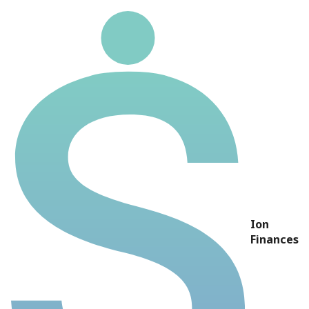
MRVE3
Ticker
MRVE3
MRV ENGENHARIA E
Nome
PARTICIPAÇÕES
Preço
R$ 4,46
P/L
-3,30
Ion
P/VP
0,48
Finances
DY
23,22%
Dividendos 5 anos
R$ 1,04
Rentabilidade 5