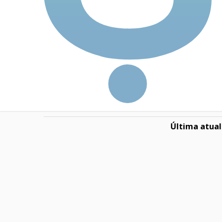
Dívida Líquida / EBIT
Preço-teto (PT)
P/PT
Fórmula de Graham (FG)
P/FG
Nota Ion
Última atual