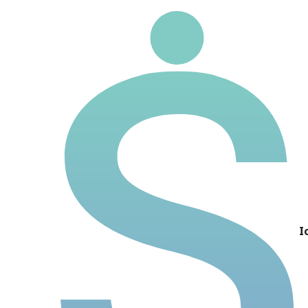
MLAS3
Ticker
Nome
Preço
P/L
P/VP
DY
I
Dividendos 5 anos
Rentabilidade 5 anos
ROIC