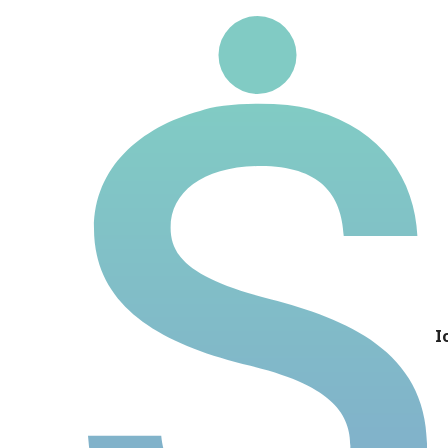
LOGN3
Ticker
Nome
Preço
P/L
P/VP
DY
I
Dividendos 5 anos
Rentabilidade 5 anos
ROIC