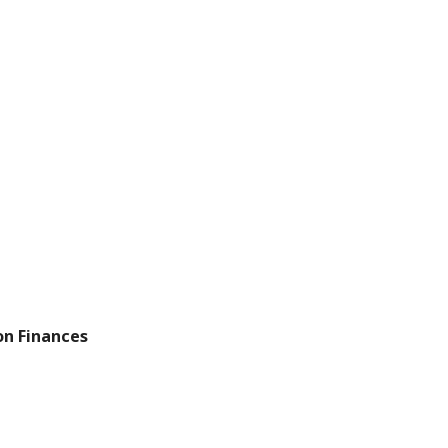
LOG-IN LO
on Finances