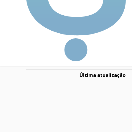
Dívida Líquida / EBIT
Preço-teto (PT)
P/PT
Fórmula de Graham (FG)
P/FG
Nota Ion
Última atualização