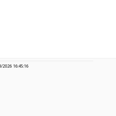
3,05
-
-
R$ 7,71
3,62
0,35
8/2026 16:45:16