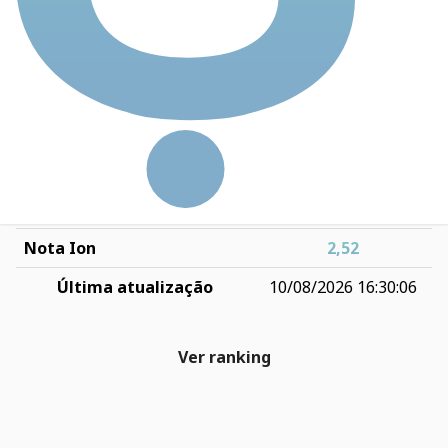
ROIC
2,98
Dívida Líquida / EBIT
13,42
Preço-teto (PT)
R$ 2,21
P/PT
0,86
Fórmula de Graham (FG)
R$ 3,12
P/FG
0,61
Nota Ion
2,52
Última atualização
10/08/2026 16:30:06
Ver ranking