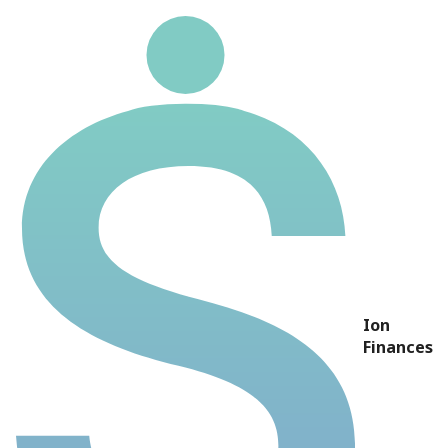
HBOR3
Ticker
HBOR3
Nome
HELBOR
Preço
R$ 1,91
P/L
45,50
P/VP
0,18
Ion
DY
34,71%
Finances
Dividendos 5 anos
R$ 0,66
Rentabilidade 5 anos
-67,00%