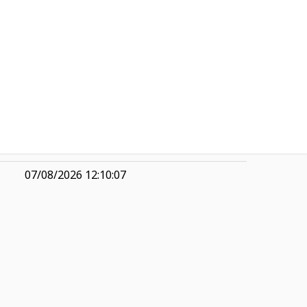
-0,36
R$ 74,41
0,25
R$ 29,85
0,63
7,71
07/08/2026 12:10:07