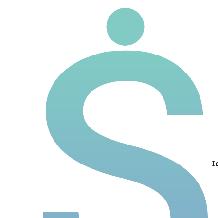
BRAP3
Ticker
Nome
Preço
P/L
P/VP
DY
I
Dividendos 5 anos
Rentabilidade 5 anos
ROIC