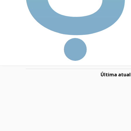
Dívida Líquida / EBIT
Preço-teto (PT)
P/PT
Fórmula de Graham (FG)
P/FG
Nota Ion
Última atual